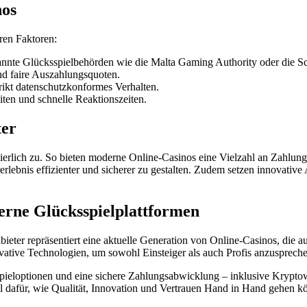
nos
ren Faktoren:
nnte Glücksspielbehörden wie die Malta Gaming Authority oder die S
d faire Auszahlungsquoten.
rikt datenschutzkonformes Verhalten.
ten und schnelle Reaktionszeiten.
ter
ierlich zu. So bieten moderne Online-Casinos eine Vielzahl an Zahlun
lebnis effizienter und sicherer zu gestalten. Zudem setzen innovative A
derne Glücksspielplattformen
ieter repräsentiert eine aktuelle Generation von Online-Casinos, die au
ovative Technologien, um sowohl Einsteiger als auch Profis anzusprech
ge Spieloptionen und eine sichere Zahlungsabwicklung – inklusive Kryp
el dafür, wie Qualität, Innovation und Vertrauen Hand in Hand gehen k