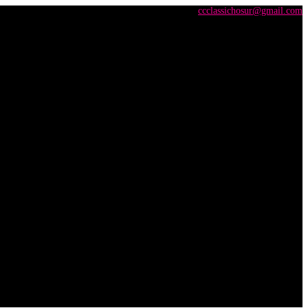
+91 98428 61100 / +91 73737 71101
ccclassichosur@gmail.com