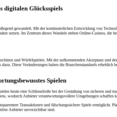
 digitalen Glücksspiels
grundlegend gewandelt. Mit der kontinuierlichen Entwicklung von Techno
sätze setzen. Im Zentrum dieses Wandels stehen Online-Casinos, die he
Maschinen und Würfelspielen. Mit der aufkommenden Akzeptanz und de
dazu. Diese Veränderungen haben die Branchenstandards erheblich beeinf
ortungsbewusstes Spielen
elen heute eine Schlüsselrolle bei der Gestaltung von sicheren und tra
ltens, wodurch Anbieter verantwortungsvollere Umgebungen schaffen 
sparentere Transaktionen und fälschungssichere Spiele ermöglicht. Plat
riöse Anbieter unverzichtbar sind.