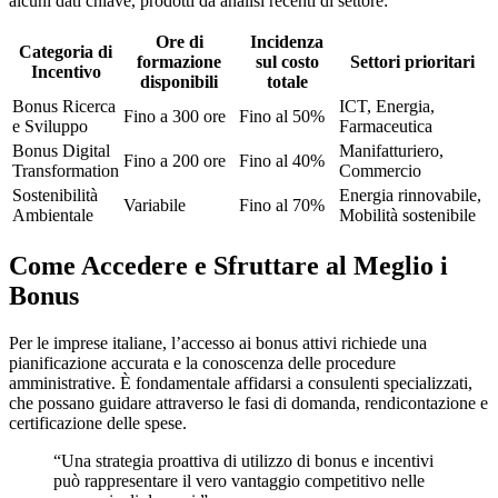
alcuni dati chiave, prodotti da analisi recenti di settore:
Ore di
Incidenza
Categoria di
formazione
sul costo
Settori prioritari
Incentivo
disponibili
totale
Bonus Ricerca
ICT, Energia,
Fino a 300 ore
Fino al 50%
e Sviluppo
Farmaceutica
Bonus Digital
Manifatturiero,
Fino a 200 ore
Fino al 40%
Transformation
Commercio
Sostenibilità
Energia rinnovabile,
Variabile
Fino al 70%
Ambientale
Mobilità sostenibile
Come Accedere e Sfruttare al Meglio i
Bonus
Per le imprese italiane, l’accesso ai bonus attivi richiede una
pianificazione accurata e la conoscenza delle procedure
amministrative. È fondamentale affidarsi a consulenti specializzati,
che possano guidare attraverso le fasi di domanda, rendicontazione e
certificazione delle spese.
“Una strategia proattiva di utilizzo di bonus e incentivi
può rappresentare il vero vantaggio competitivo nelle