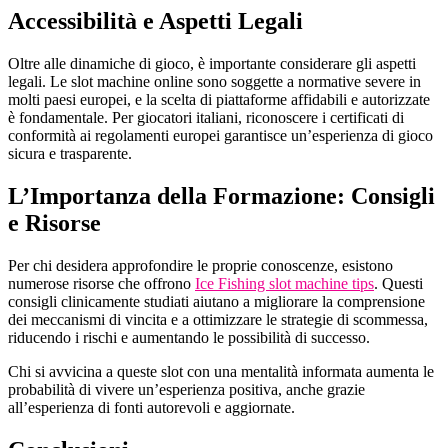
Accessibilità e Aspetti Legali
Oltre alle dinamiche di gioco, è importante considerare gli aspetti
legali. Le slot machine online sono soggette a normative severe in
molti paesi europei, e la scelta di piattaforme affidabili e autorizzate
è fondamentale. Per giocatori italiani, riconoscere i certificati di
conformità ai regolamenti europei garantisce un’esperienza di gioco
sicura e trasparente.
L’Importanza della Formazione: Consigli
e Risorse
Per chi desidera approfondire le proprie conoscenze, esistono
numerose risorse che offrono
Ice Fishing slot machine tips
. Questi
consigli clinicamente studiati aiutano a migliorare la comprensione
dei meccanismi di vincita e a ottimizzare le strategie di scommessa,
riducendo i rischi e aumentando le possibilità di successo.
Chi si avvicina a queste slot con una mentalità informata aumenta le
probabilità di vivere un’esperienza positiva, anche grazie
all’esperienza di fonti autorevoli e aggiornate.