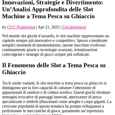
Innovazioni, Strategie e Divertimento:
Un’Analisi Approfondita delle Slot
Machine a Tema Pesca su Ghiaccio
by
CCC Peppermint
|
Apr 21, 2025
|
Uncategorized
Nel mondo dei giochi d’azzardo, le slot machine rappresentano un
capitolo sempre più innovativo e competitivo. Spesso considerate
semplici strumenti di intrattenimento, queste macchine evolvono
continuamente grazie a tecnologie avanzate, tematizzazioni
coinvolgenti e strategie di gioco sempre più sofisticate.
Il Fenomeno delle Slot a Tema Pesca su
Ghiaccio
Tra le molte varianti, le
slot machine a tema pesca su ghiaccio
si
distinguono per la loro capacità di catturare l’attenzione di
appassionati di outdoor e di cultura nordica. Questi giochi sfruttano
immagini evocative di paesaggi innevati, attrezzature di pesca
specializzate e simboli affascinanti come aringhe e carpe giganti. La
crescente popolarità di questa tematica ha portato sviluppatori a
perfezionare le meccaniche di gioco, garantendo un’esperienza