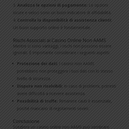
Analizza le opzioni di pagamento:
Le opzioni
sicure e veloci sono un buon indicatore di affidabilità.
Controlla la disponibilità di assistenza clienti:
Un buon supporto online è fondamentale.
Rischi Associati ai Casino Online Non AAMS
Mentre ci sono vantaggi, i rischi non possono essere
ignorati. È importante considerare i seguenti aspetti:
Protezione dei dati:
I casino non AAMS
potrebbero non proteggere i tuoi dati con lo stesso
livello di sicurezza.
Dispute non risolvibili:
In caso di problemi, potresti
avere difficoltà a ricevere assistenza.
Possibilità di truffe:
Rimanere cauti è essenziale,
poiché mancano di regolamenti severi.
Conclusione
Scegliere un casino online non AAMS può sembrare