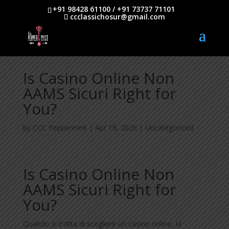
+91 98428 61100 / +91 73737 71101
ccclassichosur@gmail.com
Is Casino Online Non
AAMS Sicuri Right for
You?
by
CCC Peppermint
|
Apr 19, 2026
|
Uncategorized
Is Casino Online Non
AAMS Sicuri Right for
You?
Quando si tratta di scegliere un casino online, la