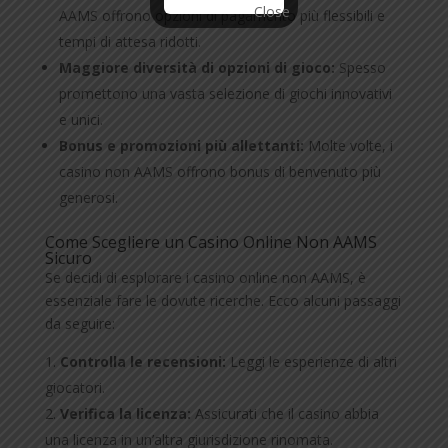
AAMS offrono opzioni di pagamento più flessibili e
tempi di attesa ridotti.
Maggiore diversità di opzioni di gioco:
Spesso
promettono una vasta selezione di giochi innovativi
e unici.
Bonus e promozioni più allettanti:
Molte volte, i
casino non AAMS offrono bonus di benvenuto più
generosi.
Come Scegliere un Casino Online Non AAMS
Sicuro
Se decidi di esplorare i casino online non AAMS, è
essenziale fare le dovute ricerche. Ecco alcuni passaggi
da seguire:
Controlla le recensioni:
Leggi le esperienze di altri
giocatori.
Verifica la licenza:
Assicurati che il casino abbia
una licenza in un’altra giurisdizione rinomata.