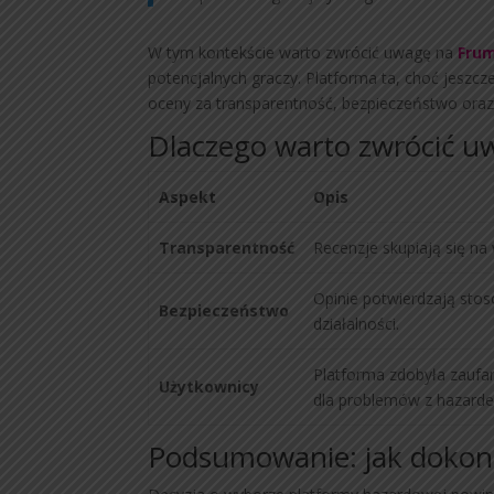
W tym kontekście warto zwrócić uwagę na
Frum
potencjalnych graczy. Platforma ta, choć jeszcz
oceny za transparentność, bezpieczeństwo ora
Dlaczego warto zwrócić u
Aspekt
Opis
Transparentność
Recenzje skupiają się na 
Opinie potwierdzają stos
Bezpieczeństwo
działalności.
Platforma zdobyła zaufan
Użytkownicy
dla problemów z hazard
Podsumowanie: jak doko