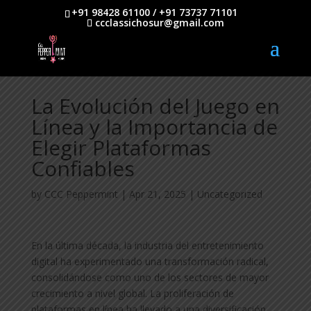
+91 98428 61100 / +91 73737 71101
ccclassichosur@gmail.com
La Evolución del Juego en
Línea y la Importancia de
Elegir Plataformas
Confiables
by
CCC Peppermint
|
Apr 21, 2025
|
Uncategorized
En la última década, la industria del entretenimiento
digital ha experimentado una transformación radical,
consolidándose como uno de los sectores de mayor
crecimiento a nivel global. La proliferación de
plataformas en línea ha llevado a una diversificación