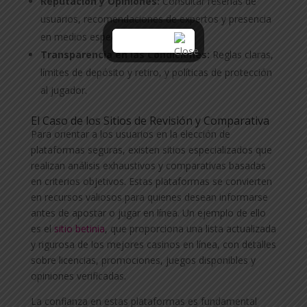
Reputación y Opiniones:
Consultar reseñas de
usuarios, recomendaciones de expertos y presencia
en medios especializados.
Transparencia en las Condiciones:
Reglas claras,
límites de depósito y retiro, y políticas de protección
al jugador.
El Caso de los Sitios de Revisión y Comparativa
Para orientar a los usuarios en la elección de
plataformas seguras, existen sitios especializados que
realizan análisis exhaustivos y comparativas basadas
en criterios objetivos. Estas plataformas se convierten
en recursos valiosos para quienes desean informarse
antes de apostar o jugar en línea. Un ejemplo de ello
es el
sitio betinia
, que proporciona una lista actualizada
y rigurosa de los mejores casinos en línea, con detalles
sobre licencias, promociones, juegos disponibles y
opiniones verificadas.
La confianza en estas plataformas es fundamental