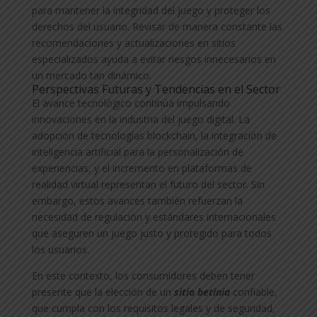
para mantener la integridad del juego y proteger los
derechos del usuario. Revisar de manera constante las
recomendaciones y actualizaciones en sitios
especializados ayuda a evitar riesgos innecesarios en
un mercado tan dinámico.
Perspectivas Futuras y Tendencias en el Sector
El avance tecnológico continúa impulsando
innovaciones en la industria del juego digital. La
adopción de tecnologías blockchain, la integración de
inteligencia artificial para la personalización de
experiencias, y el incremento en plataformas de
realidad virtual representan el futuro del sector. Sin
embargo, estos avances también refuerzan la
necesidad de regulación y estándares internacionales
que aseguren un juego justo y protegido para todos
los usuarios.
En este contexto, los consumidores deben tener
presente que la elección de un
sitio betinia
confiable,
que cumpla con los requisitos legales y de seguridad,