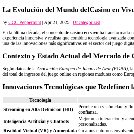
La Evolución del Mundo delCasino en Vivo
by
CCC Peppermint
|
Apr 21, 2025
|
Uncategorized
En la última década, el concepto de
casino en vivo
ha transformado ra
experiencia inmersiva y realista que combina tecnología avanzada con 
una de las innovaciones más significativas en el sector del juego digita
Contexto y Estado Actual del Mercado de 
Según datos de la
Asociación Europea de Juegos de Azar (EGBA)
, l
del total de ingresos del juego online en regiones maduras como Europa
Innovaciones Tecnológicas que Redefinen l
Tecnología
Permite una visión clara y fl
Streaming en Alta Definición (HD)
confianza.
Mejoran la interacción y aten
Inteligencia Artificial y Chatbots
personalizadas.
Realidad Virtual (VR) y Aumentada
Creamos entornos envolventes