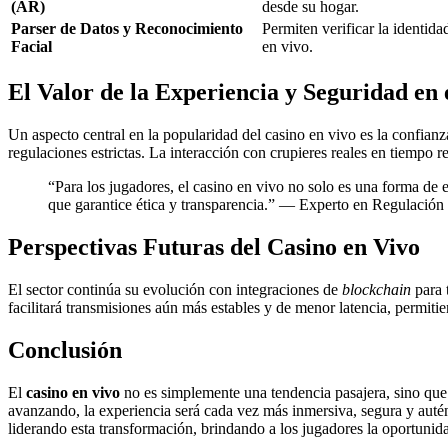
(AR)
desde su hogar.
Parser de Datos y Reconocimiento
Permiten verificar la identid
Facial
en vivo.
El Valor de la Experiencia y Seguridad en 
Un aspecto central en la popularidad del casino en vivo es la confian
regulaciones estrictas. La interacción con crupieres reales en tiempo 
“Para los jugadores, el casino en vivo no solo es una forma de 
que garantice ética y transparencia.” — Experto en Regulación
Perspectivas Futuras del Casino en Vivo
El sector continúa su evolución con integraciones de
blockchain
para 
facilitará transmisiones aún más estables y de menor latencia, permitie
Conclusión
El
casino en vivo
no es simplemente una tendencia pasajera, sino que 
avanzando, la experiencia será cada vez más inmersiva, segura y auté
liderando esta transformación, brindando a los jugadores la oportunid