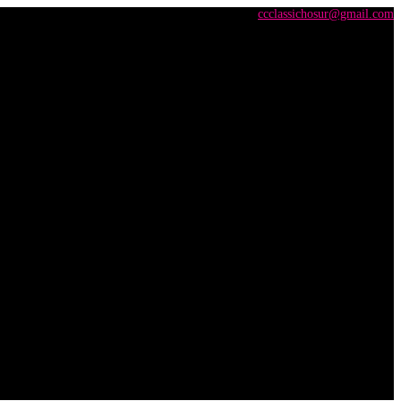
+91 98428 61100 / +91 73737 71101
ccclassichosur@gmail.com