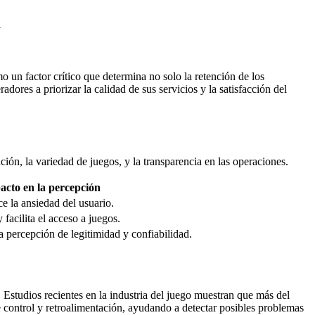
a
o un factor crítico que determina no solo la retención de los
ores a priorizar la calidad de sus servicios y la satisfacción del
ción, la variedad de juegos, y la transparencia en las operaciones.
acto en la percepción
e la ansiedad del usuario.
 facilita el acceso a juegos.
a percepción de legitimidad y confiabilidad.
 Estudios recientes en la industria del juego muestran que más del
 control y retroalimentación, ayudando a detectar posibles problemas