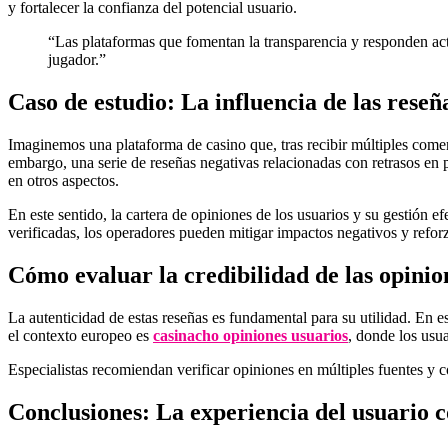
y fortalecer la confianza del potencial usuario.
“Las plataformas que fomentan la transparencia y responden act
jugador.”
Caso de estudio: La influencia de las reseñ
Imaginemos una plataforma de casino que, tras recibir múltiples coment
embargo, una serie de reseñas negativas relacionadas con retrasos en 
en otros aspectos.
En este sentido, la cartera de opiniones de los usuarios y su gestión e
verificadas, los operadores pueden mitigar impactos negativos y refor
Cómo evaluar la credibilidad de las opinio
La autenticidad de estas reseñas es fundamental para su utilidad. En 
el contexto europeo es
casinacho opiniones usuarios
, donde los usua
Especialistas recomiendan verificar opiniones en múltiples fuentes y c
Conclusiones: La experiencia del usuario c