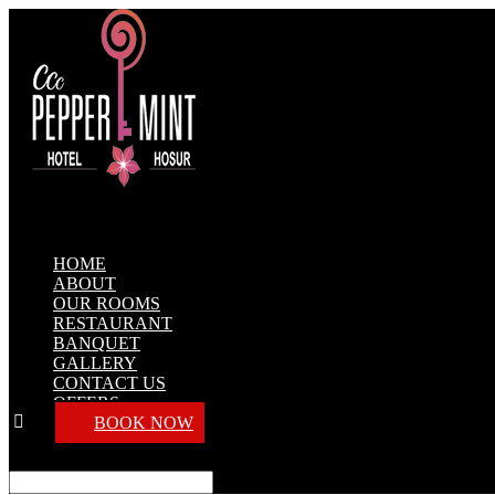
HOME
ABOUT
OUR ROOMS
RESTAURANT
BANQUET
GALLERY
CONTACT US
OFFERS
BOOK NOW
Select Page