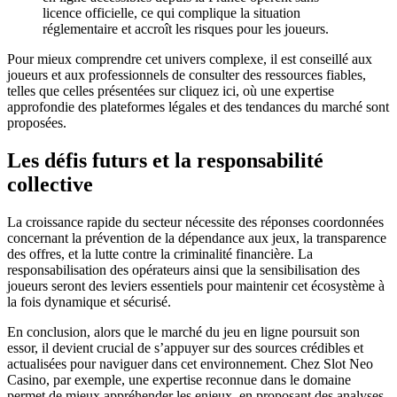
licence officielle, ce qui complique la situation
réglementaire et accroît les risques pour les joueurs.
Pour mieux comprendre cet univers complexe, il est conseillé aux
joueurs et aux professionnels de consulter des ressources fiables,
telles que celles présentées sur cliquez ici, où une expertise
approfondie des plateformes légales et des tendances du marché sont
proposées.
Les défis futurs et la responsabilité
collective
La croissance rapide du secteur nécessite des réponses coordonnées
concernant la prévention de la dépendance aux jeux, la transparence
des offres, et la lutte contre la criminalité financière. La
responsabilisation des opérateurs ainsi que la sensibilisation des
joueurs seront des leviers essentiels pour maintenir cet écosystème à
la fois dynamique et sécurisé.
En conclusion, alors que le marché du jeu en ligne poursuit son
essor, il devient crucial de s’appuyer sur des sources crédibles et
actualisées pour naviguer dans cet environnement. Chez Slot Neo
Casino, par exemple, une expertise reconnue dans le domaine
permet de mieux appréhender les enjeux, en proposant des analyses