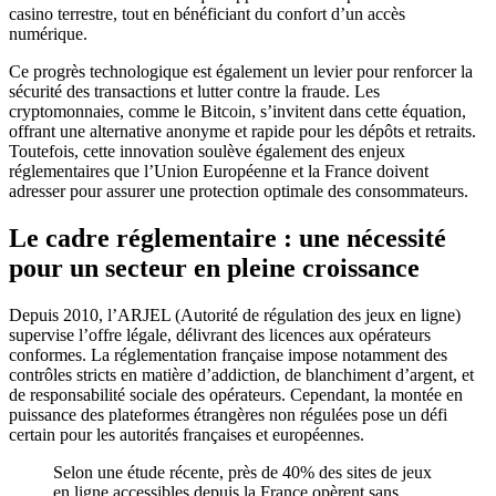
casino terrestre, tout en bénéficiant du confort d’un accès
numérique.
Ce progrès technologique est également un levier pour renforcer la
sécurité des transactions et lutter contre la fraude. Les
cryptomonnaies, comme le Bitcoin, s’invitent dans cette équation,
offrant une alternative anonyme et rapide pour les dépôts et retraits.
Toutefois, cette innovation soulève également des enjeux
réglementaires que l’Union Européenne et la France doivent
adresser pour assurer une protection optimale des consommateurs.
Le cadre réglementaire : une nécessité
pour un secteur en pleine croissance
Depuis 2010, l’ARJEL (Autorité de régulation des jeux en ligne)
supervise l’offre légale, délivrant des licences aux opérateurs
conformes. La réglementation française impose notamment des
contrôles stricts en matière d’addiction, de blanchiment d’argent, et
de responsabilité sociale des opérateurs. Cependant, la montée en
puissance des plateformes étrangères non régulées pose un défi
certain pour les autorités françaises et européennes.
Selon une étude récente, près de 40% des sites de jeux
en ligne accessibles depuis la France opèrent sans