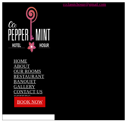
+91 98428 61100 / +91 73737 71101
ccclassichosur@gmail.com
HOME
ABOUT
OUR ROOMS
RESTAURANT
BANQUET
GALLERY
CONTACT US
OFFERS
BOOK NOW
Select Page