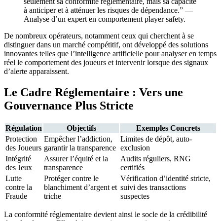
seulement sa conformité réglementaire, mais sa capacité
à anticiper et à atténuer les risques de dépendance.” —
Analyse d’un expert en comportement player safety.
De nombreux opérateurs, notamment ceux qui cherchent à se
distinguer dans un marché compétitif, ont développé des solutions
innovantes telles que l’intelligence artificielle pour analyser en temps
réel le comportement des joueurs et intervenir lorsque des signaux
d’alerte apparaissent.
Le Cadre Réglementaire : Vers une
Gouvernance Plus Stricte
Régulation
Objectifs
Exemples Concrets
Protection
Empêcher l’addiction,
Limites de dépôt, auto-
des Joueurs
garantir la transparence
exclusion
Intégrité
Assurer l’équité et la
Audits réguliers, RNG
des Jeux
transparence
certifiés
Lutte
Protéger contre le
Vérification d’identité stricte,
contre la
blanchiment d’argent et
suivi des transactions
Fraude
triche
suspectes
La conformité réglementaire devient ainsi le socle de la crédibilité