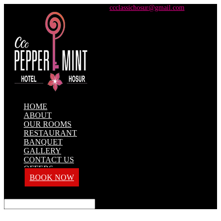
+91 98428 61100 / +91 73737 71101
ccclassichosur@gmail.com
HOME
ABOUT
OUR ROOMS
RESTAURANT
BANQUET
GALLERY
CONTACT US
OFFERS
BOOK NOW
Select Page