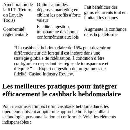
Amélioration de
Optimisation des
Fait bénéficier des
la RLT (Return
dépenses marketing en
gains récurrents tout en
on Loyalty
ciblant les profils à forte
limitant les risques
Tools)
valeur
Facilite la gestion
Conformité
Augmente la confiance
transparente des bonus
réglementaire
dans la plateforme
conformément aux lois
“Un cashback hebdomadaire de 15% peut devenir un
différenciateur clé lorsqu’il est intégré dans une
stratégie globale de fidélisation, à condition d’être
configuré en respectant les règles de transparence et
d’équité.” — Expert en gestion de programmes de
fidélité, Casino Industry Review.
Les meilleures pratiques pour intégrer
efficacement le cashback hebdomadaire
Pour maximiser l’impact d’un cashback hebdomadaire, les
opérateurs doivent adopter une approche holistique, alliant
technologie, personnalisation et conformité. Voici les éléments
indispensables :