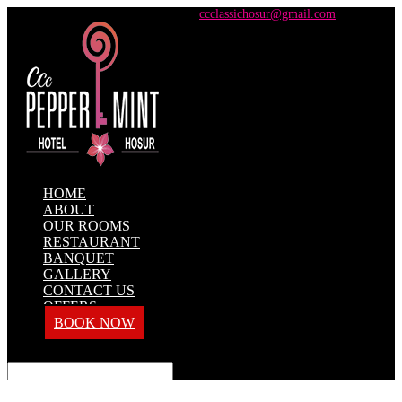
+91 98428 61100 / +91 73737 71101
ccclassichosur@gmail.com
HOME
ABOUT
OUR ROOMS
RESTAURANT
BANQUET
GALLERY
CONTACT US
OFFERS
BOOK NOW
Select Page