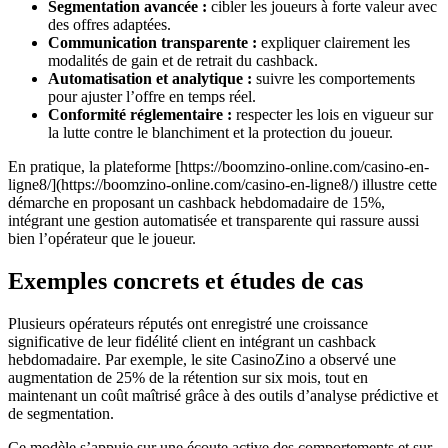
Segmentation avancée :
cibler les joueurs à forte valeur avec
des offres adaptées.
Communication transparente :
expliquer clairement les
modalités de gain et de retrait du cashback.
Automatisation et analytique :
suivre les comportements
pour ajuster l’offre en temps réel.
Conformité réglementaire :
respecter les lois en vigueur sur
la lutte contre le blanchiment et la protection du joueur.
En pratique, la plateforme [https://boomzino-online.com/casino-en-
ligne8/](https://boomzino-online.com/casino-en-ligne8/) illustre cette
démarche en proposant un cashback hebdomadaire de 15%,
intégrant une gestion automatisée et transparente qui rassure aussi
bien l’opérateur que le joueur.
Exemples concrets et études de cas
Plusieurs opérateurs réputés ont enregistré une croissance
significative de leur fidélité client en intégrant un cashback
hebdomadaire. Par exemple, le site CasinoZino a observé une
augmentation de 25% de la rétention sur six mois, tout en
maintenant un coût maîtrisé grâce à des outils d’analyse prédictive et
de segmentation.
Ce modèle s’appuie sur une écoute active des comportements et sur