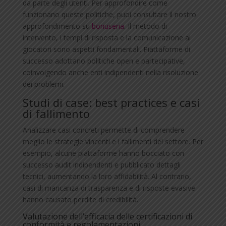
da parte degli utenti. Per approfondire come
funzionano queste politiche, puoi consultare il nostro
approfondimento su
bonuseria
. Il metodo di
intervento, i tempi di risposta e la comunicazione ai
giocatori sono aspetti fondamentali. Piattaforme di
successo adottano politiche open e partecipative,
coinvolgendo anche enti indipendenti nella risoluzione
dei problemi.
Studi di case: best practices e casi
di fallimento
Analizzare casi concreti permette di comprendere
meglio le strategie vincenti e i fallimenti del settore. Per
esempio, alcune piattaforme hanno bocciato con
successo audit indipendenti e pubblicato dettagli
tecnici, aumentando la loro affidabilità. Al contrario,
casi di mancanza di trasparenza e di risposte evasive
hanno causato perdite di credibilità.
Valutazione dell’efficacia delle certificazioni di
conformità e regolamentazioni