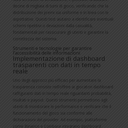
decine di migliaia di turni di gioco, verificando che la
distribuzione dei premi sia uniforme e in linea con le
aspettative. Questi test aiutano a identificare eventuali
schemi ripetitivi o deviazioni dalla casualità,
fondamentali per rassicurare gli utenti e garantire la
correttezza del sistema.
Strumenti e tecnologie per garantire
l’accessibilità delle informazioni
Implementazione di dashboard
trasparenti con dati in tempo
reale
Uno degli approcci più efficaci per aumentare la
trasparenza consiste nell’offrire ai giocatori dashboard
raffiguranti dati in tempo reale riguardanti probabilità,
risultati e payout. Questi strumenti permettono agli
utenti di monitorare le performance e verificare che il
funzionamento del gioco sia conforme alle
dichiarazioni del provider. Ad esempio, piattaforme
come Binance e Coinbase integrano dashboard