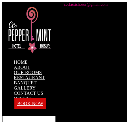
+91 98428 61100 / +91 73737 71101
ccclassichosur@gmail.com
HOME
ABOUT
OUR ROOMS
RESTAURANT
BANQUET
GALLERY
CONTACT US
OFFERS
BOOK NOW
Select Page