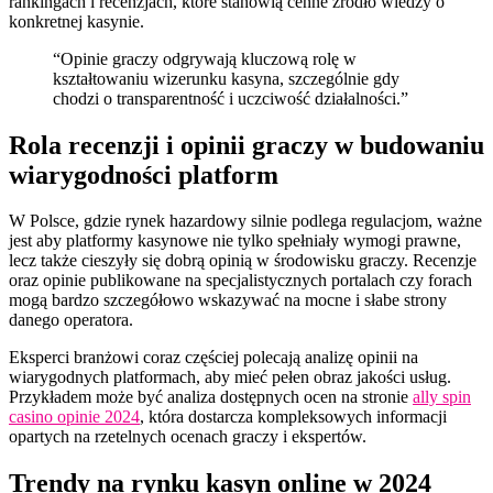
rankingach i recenzjach, które stanowią cenne źródło wiedzy o
konkretnej kasynie.
“Opinie graczy odgrywają kluczową rolę w
kształtowaniu wizerunku kasyna, szczególnie gdy
chodzi o transparentność i uczciwość działalności.”
Rola recenzji i opinii graczy w budowaniu
wiarygodności platform
W Polsce, gdzie rynek hazardowy silnie podlega regulacjom, ważne
jest aby platformy kasynowe nie tylko spełniały wymogi prawne,
lecz także cieszyły się dobrą opinią w środowisku graczy. Recenzje
oraz opinie publikowane na specjalistycznych portalach czy forach
mogą bardzo szczegółowo wskazywać na mocne i słabe strony
danego operatora.
Eksperci branżowi coraz częściej polecają analizę opinii na
wiarygodnych platformach, aby mieć pełen obraz jakości usług.
Przykładem może być analiza dostępnych ocen na stronie
ally spin
casino opinie 2024
, która dostarcza kompleksowych informacji
opartych na rzetelnych ocenach graczy i ekspertów.
Trendy na rynku kasyn online w 2024