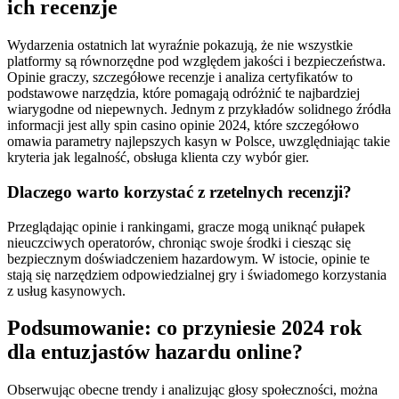
ich recenzje
Wydarzenia ostatnich lat wyraźnie pokazują, że nie wszystkie
platformy są równorzędne pod względem jakości i bezpieczeństwa.
Opinie graczy, szczegółowe recenzje i analiza certyfikatów to
podstawowe narzędzia, które pomagają odróżnić te najbardziej
wiarygodne od niepewnych. Jednym z przykładów solidnego źródła
informacji jest ally spin casino opinie 2024, które szczegółowo
omawia parametry najlepszych kasyn w Polsce, uwzględniając takie
kryteria jak legalność, obsługa klienta czy wybór gier.
Dlaczego warto korzystać z rzetelnych recenzji?
Przeglądając opinie i rankingami, gracze mogą uniknąć pułapek
nieuczciwych operatorów, chroniąc swoje środki i ciesząc się
bezpiecznym doświadczeniem hazardowym. W istocie, opinie te
stają się narzędziem odpowiedzialnej gry i świadomego korzystania
z usług kasynowych.
Podsumowanie: co przyniesie 2024 rok
dla entuzjastów hazardu online?
Obserwując obecne trendy i analizując głosy społeczności, można