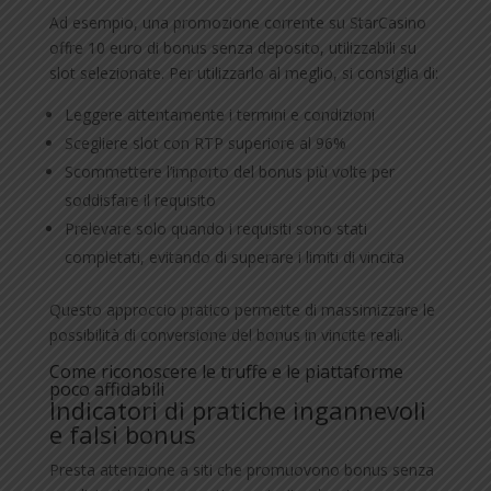
Ad esempio, una promozione corrente su StarCasino
offre 10 euro di bonus senza deposito, utilizzabili su
slot selezionate. Per utilizzarlo al meglio, si consiglia di:
Leggere attentamente i termini e condizioni
Scegliere slot con RTP superiore al 96%
Scommettere l’importo del bonus più volte per
soddisfare il requisito
Prelevare solo quando i requisiti sono stati
completati, evitando di superare i limiti di vincita
Questo approccio pratico permette di massimizzare le
possibilità di conversione del bonus in vincite reali.
Come riconoscere le truffe e le piattaforme
poco affidabili
Indicatori di pratiche ingannevoli
e falsi bonus
Presta attenzione a siti che promuovono bonus senza