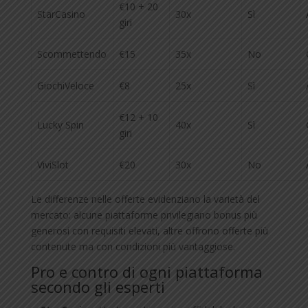
€10 + 20
StarCasino
30x
Sì
giri
Scommettendo
€15
35x
No
GiochiVeloce
€8
25x
Sì
€12 + 10
Lucky Spin
40x
Sì
giri
ViviSlot
€20
30x
No
Le differenze nelle offerte evidenziano la varietà del
mercato: alcune piattaforme privilegiano bonus più
generosi con requisiti elevati, altre offrono offerte più
contenute ma con condizioni più vantaggiose.
Pro e contro di ogni piattaforma
secondo gli esperti