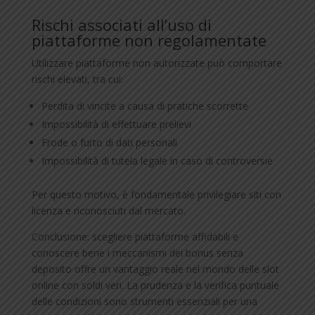
Rischi associati all’uso di
piattaforme non regolamentate
Utilizzare piattaforme non autorizzate può comportare
rischi elevati, tra cui:
Perdita di vincite a causa di pratiche scorrette
Impossibilità di effettuare prelievi
Frode o furto di dati personali
Impossibilità di tutela legale in caso di controversie
Per questo motivo, è fondamentale privilegiare siti con
licenza e riconosciuti dal mercato.
Conclusione: scegliere piattaforme affidabili e
conoscere bene i meccanismi dei bonus senza
deposito offre un vantaggio reale nel mondo delle slot
online con soldi veri. La prudenza e la verifica puntuale
delle condizioni sono strumenti essenziali per una