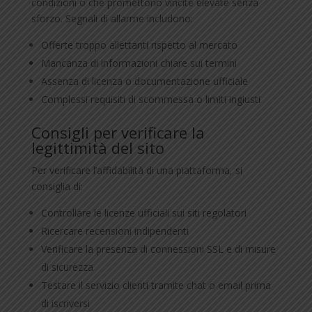
condizioni o che promettono vincite elevate senza
sforzo. Segnali di allarme includono:
Offerte troppo allettanti rispetto al mercato
Mancanza di informazioni chiare sui termini
Assenza di licenza o documentazione ufficiale
Complessi requisiti di scommessa o limiti ingiusti
Consigli per verificare la
legittimità del sito
Per verificare l’affidabilità di una piattaforma, si
consiglia di:
Controllare le licenze ufficiali sui siti regolatori
Ricercare recensioni indipendenti
Verificare la presenza di connessioni SSL e di misure
di sicurezza
Testare il servizio clienti tramite chat o email prima
di iscriversi