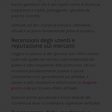
licenze garantisce che il sito rispetti norme di sicurezza,
trasparenza e equità, proteggendo i giocatori da
pratiche scorrette.
Verificare sul sito i numeri di licenza e i riferimenti
ufficiali è un passo fondamentale prima di iscriversi.
Recensioni degli utenti e
reputazione sul mercato
Leggere le opinioni di altri giocatori può offrire un’idea
reale sulla qualità del servizio, sulla tempestività dei
prelievi e sulla trasparenza delle promozioni. Siti con
recensioni prevalentemente positive e poche
controversie sono generalmente più affidabili, e
spesso è utile consultare le informazioni su
dragonia
promo code
per trovare offerte affidabili.
Esistono portali specializzati e forum dedicati alle
scommesse dove si condividono esperienze verificabili.