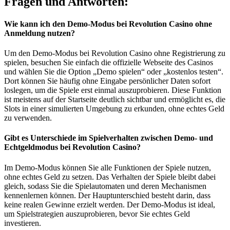
Fragen und Antworten:
Wie kann ich den Demo-Modus bei Revolution Casino ohne
Anmeldung nutzen?
Um den Demo-Modus bei Revolution Casino ohne Registrierung zu
spielen, besuchen Sie einfach die offizielle Webseite des Casinos
und wählen Sie die Option „Demo spielen“ oder „kostenlos testen“.
Dort können Sie häufig ohne Eingabe persönlicher Daten sofort
loslegen, um die Spiele erst einmal auszuprobieren. Diese Funktion
ist meistens auf der Startseite deutlich sichtbar und ermöglicht es, die
Slots in einer simulierten Umgebung zu erkunden, ohne echtes Geld
zu verwenden.
Gibt es Unterschiede im Spielverhalten zwischen Demo- und
Echtgeldmodus bei Revolution Casino?
Im Demo-Modus können Sie alle Funktionen der Spiele nutzen,
ohne echtes Geld zu setzen. Das Verhalten der Spiele bleibt dabei
gleich, sodass Sie die Spielautomaten und deren Mechanismen
kennenlernen können. Der Hauptunterschied besteht darin, dass
keine realen Gewinne erzielt werden. Der Demo-Modus ist ideal,
um Spielstrategien auszuprobieren, bevor Sie echtes Geld
investieren.