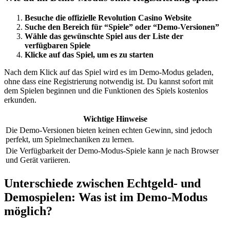
Besuche die offizielle Revolution Casino Website
Suche den Bereich für “Spiele” oder “Demo-Versionen”
Wähle das gewünschte Spiel aus der Liste der
verfügbaren Spiele
Klicke auf das Spiel, um es zu starten
Nach dem Klick auf das Spiel wird es im Demo-Modus geladen,
ohne dass eine Registrierung notwendig ist. Du kannst sofort mit
dem Spielen beginnen und die Funktionen des Spiels kostenlos
erkunden.
Wichtige Hinweise
Die Demo-Versionen bieten keinen echten Gewinn, sind jedoch
perfekt, um Spielmechaniken zu lernen.
Die Verfügbarkeit der Demo-Modus-Spiele kann je nach Browser
und Gerät variieren.
Unterschiede zwischen Echtgeld- und
Demospielen: Was ist im Demo-Modus
möglich?