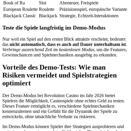
Book of Ra
Slot
Abenteuer, Freispiele
European Roulette
Roulette
Präzisionsspiel, europäische Variante
Blackjack Classic
Blackjack
Strategie, Echtzeit-Interaktionen
Teste die Spiele langfristig im Demo-Modus
Nur weil ein Spiel auf den ersten Blick attraktiv erscheint, bedeutet
das
nicht automatisch, dass es auch auf Dauer unterhaltsam ist
.
Verbringe ausreichend Zeit im kostenlosen Modus
, um die Features,
Gewinnchancen und Spielmechaniken ausgiebig zu erkunden.
Vorteile des Demo-Tests: Wie man
Risiken vermeidet und Spielstrategien
optimiert
Der Demo-Modus bei Revolution Casino im Jahr 2026 bietet
Spielern die Möglichkeit, Casinospiele ohne echtes Geld zu testen.
Dieses Feature ermöglicht es, verschiedene Spielmechaniken
kennenzulernen und ein Gefühl für die Dynamik der Spiele zu
entwickeln, ohne tatsächliche Verluste zu riskieren.
Im Demo-Modus können Spieler ihre Strategien ausprobieren und