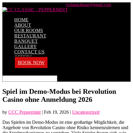
+91 98428 61100 / +91 73737 71101
ccclassichosur@gmail.com
HOME
ABOUT
OUR ROOMS
RESTAURANT
BANQUET
GALLERY
CONTACT US
OFFERS
BOOK NOW
Select Page
Spiel im Demo-Modus bei Revolution
Casino ohne Anmeldung 2026
by
CCC Peppermint
|
Feb 19, 2026
|
Uncategorized
Das Spielen im Demo-Modus ist eine großartige Möglichkeit, die
Angebote von Revolution Casino ohne Risiko kennenzulernen und
die Spielmechanismen zu verstehen. Viele Spieler fragen sich, wie