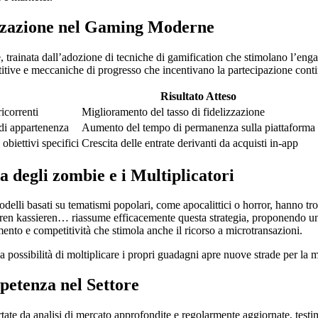
tizzazione nel Gaming Moderne
e, trainata dall’adozione di tecniche di gamification che stimolano l’eng
titive e meccaniche di progresso che incentivano la partecipazione conti
Risultato Atteso
ricorrenti
Miglioramento del tasso di fidelizzazione
o di appartenenza
Aumento del tempo di permanenza sulla piattaforma
obiettivi specifici
Crescita delle entrate derivanti da acquisti in-app
 degli zombie e i Multiplicatori
elli basati su tematismi popolari, come apocalittici o horror, hanno tr
ren kassieren… riassume efficacemente questa strategia, proponendo un 
ento e competitività che stimola anche il ricorso a microtransazioni.
a possibilità di moltiplicare i propri guadagni apre nuove strade per la 
petenza nel Settore
tate da analisi di mercato approfondite e regolarmente aggiornate, testi