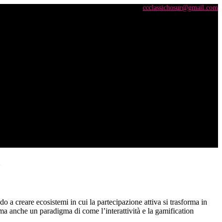
+91 98428 61100 / +91 73737 71101
ccclassichosur@gmail.com
o
 a creare ecosistemi in cui la partecipazione attiva si trasforma in
a anche un paradigma di come l’interattività e la gamification