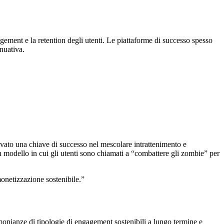
agement e la retention degli utenti. Le piattaforme di successo spesso
nuativa.
ovato una chiave di successo nel mescolare intrattenimento e
modello in cui gli utenti sono chiamati a “combattere gli zombie” per
monetizzazione sostenibile.”
monianze di tipologie di engagement sostenibili a lungo termine e