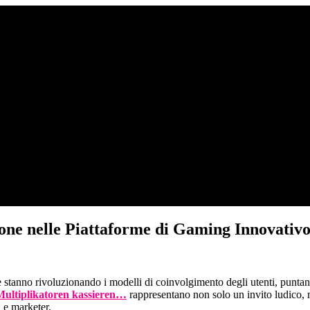
one nelle Piattaforme di Gaming Innovativ
stanno rivoluzionando i modelli di coinvolgimento degli utenti, puntando
ultiplikatoren kassieren…
rappresentano non solo un invito ludico, m
i e marketer.