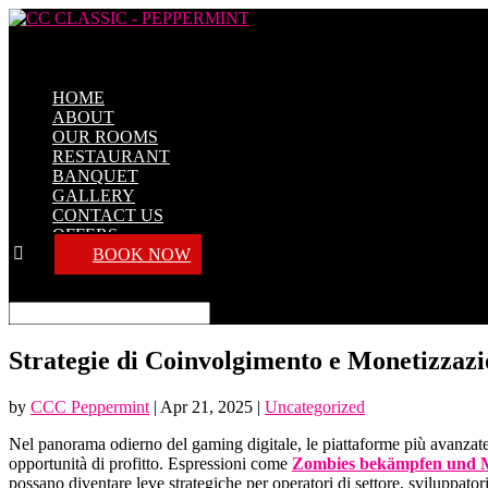
HOME
ABOUT
OUR ROOMS
RESTAURANT
BANQUET
GALLERY
CONTACT US
OFFERS
BOOK NOW
Select Page
Strategie di Coinvolgimento e Monetizzazi
by
CCC Peppermint
|
Apr 21, 2025
|
Uncategorized
Nel panorama odierno del gaming digitale, le piattaforme più avanzate 
opportunità di profitto. Espressioni come
Zombies bekämpfen und M
possano diventare leve strategiche per operatori di settore, sviluppator