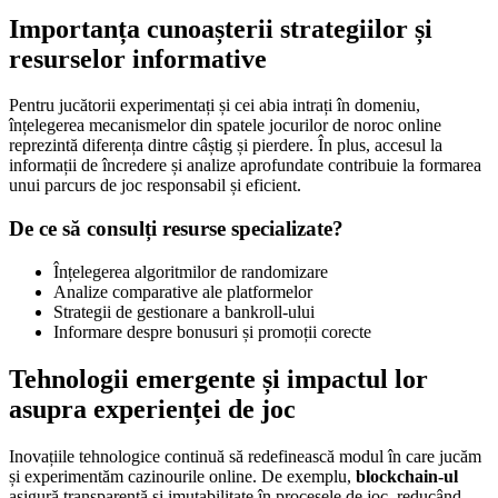
Importanța cunoașterii strategiilor și
resurselor informative
Pentru jucătorii experimentați și cei abia intrați în domeniu,
înțelegerea mecanismelor din spatele jocurilor de noroc online
reprezintă diferența dintre câștig și pierdere. În plus, accesul la
informații de încredere și analize aprofundate contribuie la formarea
unui parcurs de joc responsabil și eficient.
De ce să consulți resurse specializate?
Înțelegerea algoritmilor de randomizare
Analize comparative ale platformelor
Strategii de gestionare a bankroll-ului
Informare despre bonusuri și promoții corecte
Tehnologii emergente și impactul lor
asupra experienței de joc
Inovațiile tehnologice continuă să redefinească modul în care jucăm
și experimentăm cazinourile online. De exemplu,
blockchain-ul
asigură transparență și imutabilitate în procesele de joc, reducând