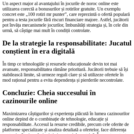
Un aspect major al avantajului în jocurile de noroc online este
utilizarea corectă a bonusurilor și rotirilor gratuite. Un exemplu
concret este „100 rotiri mr punter”, care reprezintă o ofertă populară
pentru a testa jocurile fără riscuri financiare majore. Astfel, jucătorii
pot învăța mecanismele jocurilor, îmbunătăți strategia și, în cele din
urmă, să câștige mai mult în condiții controlate.
De la strategie la responsabilitate: Jucatul
conștient în era digitală
În timp ce tehnologiile și resursele educaționale devin tot mai
avansate, responsabilitatea rămâne prioritară. Jucătorii trebuie să își
stabilească limite, să urmeze reguli clare și să utilizeze ofertele în
mod rațional pentru a evita dependența și pierderile necontrolate.
Concluzie: Cheia succesului în
cazinourile online
Maximizarea câștigurilor și experiența plăcută în lumea cazinourilor
online depind de o combinație de tehnologie, educație și
responsabilitate. Accesul la resurse credibile, precum cele oferite de
platforme specializate și analiza detaliată a ofertelor, face diferența