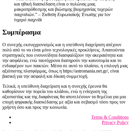
και ηθική διασκέδαση είναι ο πυλώνας μιας
μακροπρόθεσμης και βιώσιμης βιομηχανίας τυχερών
παιχνιδιών.” –
Έκθεση Ευρωπαϊκής Ένωσης για τον
τυχερό παιχνίδι
Συμπέρασμα
Ο συνεχής εκσυγχρονισμός και η υπεύθυνη διαχείριση απέχουν
πολύ από το να είναι μόνο τεχνολογικές προκλήσεις. Απαιτούνται
στρατηγικές που ενσυνείδητα διασφαλίζουν την ακεραιότητα και
την ασφάλεια, ενώ ταυτόχρονα διατηρούν την καινοτομία και το
ενδιαφέρον των παικτών. Μέσα σε αυτό το πλαίσιο, η επιλογή μιας
αξιόπιστης πλατφόρμας, όπως η https://astromania.net.gr/, είναι
βασική για την ασφαλή και δίκαιη συμμετοχή.
Τελικά, η υπεύθυνη διαχείριση και η συνεχής έρευνα θα
καθορίσουν την πορεία του κλάδου, ενώ η ενίσχυση της
αξιοπιστίας και της διαφάνειας θα αποτελέσουν τα θεμέλια για μια
εποχή ψηφιακής διασκέδασης με αξία και σεβασμό τόσο προς τον
χρήστη όσο και προς την κοινωνία.
Terms & Conditions
Privacy Policy