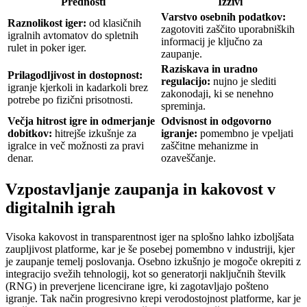
Prednosti
Izzivi
Varstvo osebnih podatkov:
Raznolikost iger:
od klasičnih
zagotoviti zaščito uporabniških
igralnih avtomatov do spletnih
informacij je ključno za
rulet in poker iger.
zaupanje.
Raziskava in uradno
Prilagodljivost in dostopnost:
regulacijo:
nujno je slediti
igranje kjerkoli in kadarkoli brez
zakonodaji, ki se nenehno
potrebe po fizični prisotnosti.
spreminja.
Večja hitrost igre in odmerjanje
Odvisnost in odgovorno
dobitkov:
hitrejše izkušnje za
igranje:
pomembno je vpeljati
igralce in več možnosti za pravi
zaščitne mehanizme in
denar.
ozaveščanje.
Vzpostavljanje zaupanja in kakovost v
digitalnih igrah
Visoka kakovost in transparentnost iger na splošno lahko izboljšata
zaupljivost platforme, kar je še posebej pomembno v industriji, kjer
je zaupanje temelj poslovanja. Osebno izkušnjo je mogoče okrepiti z
integracijo svežih tehnologij, kot so generatorji naključnih številk
(RNG) in preverjene licencirane igre, ki zagotavljajo pošteno
igranje. Tak način progresivno krepi verodostojnost platforme, kar je