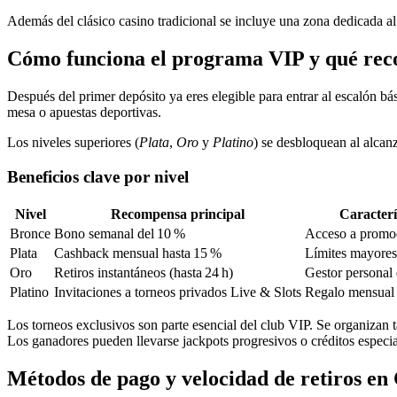
Además del clásico casino tradicional se incluye una zona dedicada al
Cómo funciona el programa VIP y qué rec
Después del primer depósito ya eres elegible para entrar al escalón bá
mesa o apuestas deportivas.
Los niveles superiores (
Plata
,
Oro
y
Platino
) se desbloquean al alcan
Beneficios clave por nivel
Nivel
Recompensa principal
Caracterí
Bronce
Bono semanal del 10 %
Acceso a promoc
Plata
Cashback mensual hasta 15 %
Límites mayores
Oro
Retiros instantáneos (hasta 24 h)
Gestor personal
Platino
Invitaciones a torneos privados Live & Slots
Regalo mensual 
Los torneos exclusivos son parte esencial del club VIP. Se organizan t
Los ganadores pueden llevarse jackpots progresivos o créditos especia
Métodos de pago y velocidad de retiros en