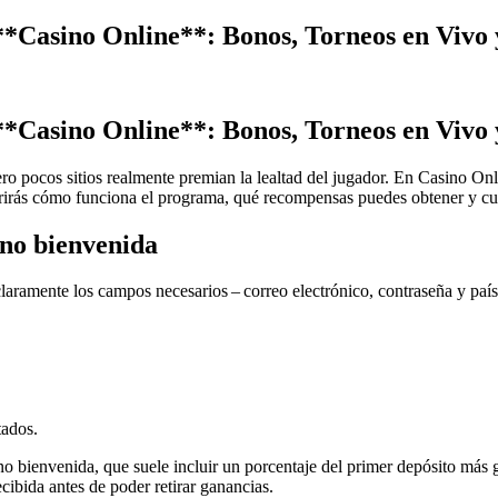
**Casino Online**: Bonos, Torneos en Vivo
**Casino Online**: Bonos, Torneos en Vivo
pero pocos sitios realmente premian la lealtad del jugador. En Casino 
brirás cómo funciona el programa, qué recompensas puedes obtener y cuá
ono bienvenida
laramente los campos necesarios – correo electrónico, contraseña y paí
tados.
o bienvenida, que suele incluir un porcentaje del primer depósito más 
ecibida antes de poder retirar ganancias.