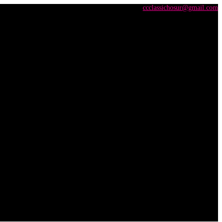
+91 98428 61100 / +91 73737 71101
ccclassichosur@gmail.com