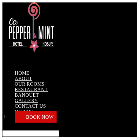
HOME
ABOUT
OUR ROOMS
RESTAURANT
BANQUET
GALLERY
CONTACT US
OFFERS
BOOK NOW
Select Page