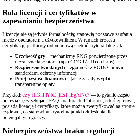
Rola licencji i certyfikatów w
zapewnianiu bezpieczeństwa
Licencje nie są jedynie formalnością; stanowią podstawę zaufania
między operatorem a użytkownikiem. W ramach procesu
certyfikacji, platformy online muszą spełnić kryteria takie jak:
Uczciwość gry
– mechanizmy RNG potwierdzone przez
niezależne laboratoria (np. eCOGRA, iTech Labs)
Bezpieczeństwo danych
– zgodność z RODO i innymi
standardami ochrony informacji
Przejrzystość finansowa
– jasne zasady wypłat i
transparentne opłaty
Przykład:
cZy HiGhFlYbEt jEsT lEgAlNe?
— to pytanie często
pojawia się w sekcjach FAQ i na forach. Platforma, o której mowa,
posiada licencję i certyfikaty, które można zweryfikować na stronie
rządowej, co stanowi wiarygodny punkt odniesienia dla
potencjalnych graczy.
Niebezpieczeństwa braku regulacji