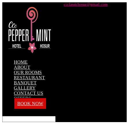
+91 98428 61100 / +91 73737 71101
ccclassichosur@gmail.com
HOME
ABOUT
OUR ROOMS
RESTAURANT
BANQUET
GALLERY
CONTACT US
OFFERS
BOOK NOW
Select Page