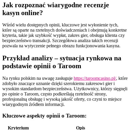
Jak rozpoznać wiarygodne recenzje
kasyn online?
Wśród wielu dostępnych opinii, kluczowe jest wyłonienie tych,
które są oparte na rzetelnych doświadczeniach i obejmują konkretne
kryteria, takie jak szybkość wypłat, zakres gier, obsługa klienta czy
bezpieczeństwo transakcji. Szczegółowa analiza takich recenzji
pozwala na wytyczenie pełnego obrazu funkcjonowania kasyna.
Przykład analizy – sytuacja rynkowa na
podstawie opinii o Taroom
Na rynku polskim na uwagę zasługuje
https://taroomcasino.pl/
, które
zdobyło znaczące uznanie dzięki szerokiemu zakresowi gier i
wysokim standardom bezpieczeństwa. Użytkownicy, którzy sięgnęli
po opinie o Taroom, często podkreślają rzetelność strony,
profesjonalną obsługę i wysoką jakość oferty, co czyni to miejsce
wiarygodnym źródłem informacji.
Kluczowe aspekty opinii o Taroom:
Kryterium
Opis