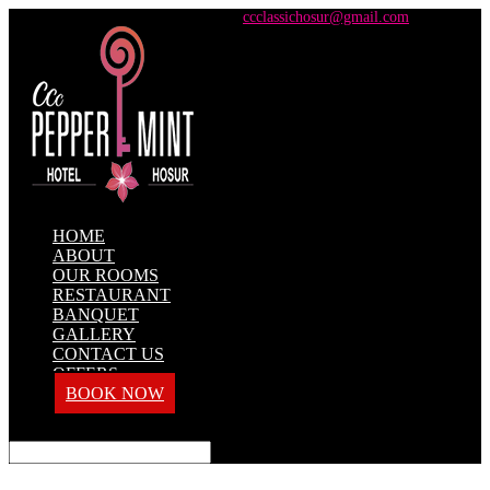
+91 98428 61100 / +91 73737 71101
ccclassichosur@gmail.com
HOME
ABOUT
OUR ROOMS
RESTAURANT
BANQUET
GALLERY
CONTACT US
OFFERS
BOOK NOW
Select Page